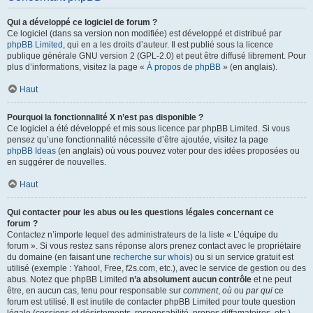
Qui a développé ce logiciel de forum ?
Ce logiciel (dans sa version non modifiée) est développé et distribué par
phpBB Limited
, qui en a les droits d’auteur. Il est publié sous la licence
publique générale GNU version 2 (GPL-2.0) et peut être diffusé librement. Pour
plus d’informations, visitez la page «
À propos de phpBB
» (en anglais).
Haut
Pourquoi la fonctionnalité X n’est pas disponible ?
Ce logiciel a été développé et mis sous licence par phpBB Limited. Si vous
pensez qu’une fonctionnalité nécessite d’être ajoutée, visitez la page
phpBB Ideas
(en anglais) où vous pouvez voter pour des idées proposées ou
en suggérer de nouvelles.
Haut
Qui contacter pour les abus ou les questions légales concernant ce
forum ?
Contactez n’importe lequel des administrateurs de la liste « L’équipe du
forum ». Si vous restez sans réponse alors prenez contact avec le propriétaire
du domaine (en faisant une
recherche sur whois
) ou si un service gratuit est
utilisé (exemple : Yahoo!, Free, f2s.com, etc.), avec le service de gestion ou des
abus. Notez que phpBB Limited
n’a absolument aucun contrôle
et ne peut
être, en aucun cas, tenu pour responsable sur
comment
,
où
ou
par qui
ce
forum est utilisé. Il est inutile de contacter phpBB Limited pour toute question