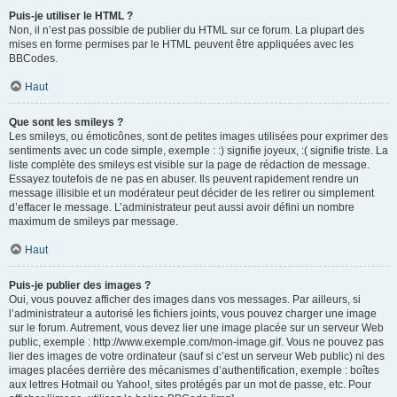
Puis-je utiliser le HTML ?
Non, il n’est pas possible de publier du HTML sur ce forum. La plupart des
mises en forme permises par le HTML peuvent être appliquées avec les
BBCodes.
Haut
Que sont les smileys ?
Les smileys, ou émoticônes, sont de petites images utilisées pour exprimer des
sentiments avec un code simple, exemple : :) signifie joyeux, :( signifie triste. La
liste complète des smileys est visible sur la page de rédaction de message.
Essayez toutefois de ne pas en abuser. Ils peuvent rapidement rendre un
message illisible et un modérateur peut décider de les retirer ou simplement
d’effacer le message. L’administrateur peut aussi avoir défini un nombre
maximum de smileys par message.
Haut
Puis-je publier des images ?
Oui, vous pouvez afficher des images dans vos messages. Par ailleurs, si
l’administrateur a autorisé les fichiers joints, vous pouvez charger une image
sur le forum. Autrement, vous devez lier une image placée sur un serveur Web
public, exemple : http://www.exemple.com/mon-image.gif. Vous ne pouvez pas
lier des images de votre ordinateur (sauf si c’est un serveur Web public) ni des
images placées derrière des mécanismes d’authentification, exemple : boîtes
aux lettres Hotmail ou Yahoo!, sites protégés par un mot de passe, etc. Pour