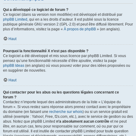
Qui a développé ce logiciel de forum ?
Ce logiciel (dans sa version non modifiée) est développé et distribué par
phpBB Limited
, qui en a les droits d’auteur. Il est publié sous la licence
publique générale GNU version 2 (GPL-2.0) et peut être diffusé librement. Pour
plus d’informations, visitez la page «
À propos de phpBB
» (en anglais).
Haut
Pourquoi la fonctionnalité X n’est pas disponible ?
Ce logiciel a été développé et mis sous licence par phpBB Limited. Si vous
pensez qu’une fonctionnalité nécessite d’être ajoutée, visitez la page
phpBB Ideas
(en anglais) où vous pouvez voter pour des idées proposées ou
en suggérer de nouvelles.
Haut
Qui contacter pour les abus ou les questions légales concernant ce
forum ?
Contactez n’importe lequel des administrateurs de la liste « L’équipe du
forum ». Si vous restez sans réponse alors prenez contact avec le propriétaire
du domaine (en faisant une
recherche sur whois
) ou si un service gratuit est
utilisé (exemple : Yahoo!, Free, f2s.com, etc.), avec le service de gestion ou des
abus. Notez que phpBB Limited
n’a absolument aucun contrôle
et ne peut
être, en aucun cas, tenu pour responsable sur
comment
,
où
ou
par qui
ce
forum est utilisé. Il est inutile de contacter phpBB Limited pour toute question