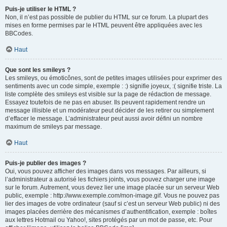
Puis-je utiliser le HTML ?
Non, il n’est pas possible de publier du HTML sur ce forum. La plupart des
mises en forme permises par le HTML peuvent être appliquées avec les
BBCodes.
Haut
Que sont les smileys ?
Les smileys, ou émoticônes, sont de petites images utilisées pour exprimer des
sentiments avec un code simple, exemple : :) signifie joyeux, :( signifie triste. La
liste complète des smileys est visible sur la page de rédaction de message.
Essayez toutefois de ne pas en abuser. Ils peuvent rapidement rendre un
message illisible et un modérateur peut décider de les retirer ou simplement
d’effacer le message. L’administrateur peut aussi avoir défini un nombre
maximum de smileys par message.
Haut
Puis-je publier des images ?
Oui, vous pouvez afficher des images dans vos messages. Par ailleurs, si
l’administrateur a autorisé les fichiers joints, vous pouvez charger une image
sur le forum. Autrement, vous devez lier une image placée sur un serveur Web
public, exemple : http://www.exemple.com/mon-image.gif. Vous ne pouvez pas
lier des images de votre ordinateur (sauf si c’est un serveur Web public) ni des
images placées derrière des mécanismes d’authentification, exemple : boîtes
aux lettres Hotmail ou Yahoo!, sites protégés par un mot de passe, etc. Pour