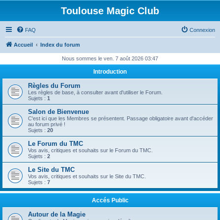
Toulouse Magic Club
FAQ
Connexion
Accueil
Index du forum
Nous sommes le ven. 7 août 2026 03:47
Introduction
Règles du Forum
Les règles de base, à consulter avant d'utiliser le Forum.
Sujets :
1
Salon de Bienvenue
C'est ici que les Membres se présentent. Passage obligatoire avant d'accéder
au forum privé !
Sujets :
20
Le Forum du TMC
Vos avis, critiques et souhaits sur le Forum du TMC.
Sujets :
2
Le Site du TMC
Vos avis, critiques et souhaits sur le Site du TMC.
Sujets :
7
Accés Public
Autour de la Magie