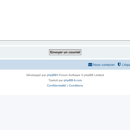
Nous contacter
L’équ
Développé par
phpBB
® Forum Software © phpBB Limited
Traduit par
phpBB-fr.com
Confidentialité
|
Conditions