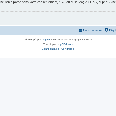
une tierce partie sans votre consentement, ni « Toulouse Magic Club », ni phpBB n
Nous contacter
L’équ
Développé par
phpBB
® Forum Software © phpBB Limited
Traduit par
phpBB-fr.com
Confidentialité
|
Conditions