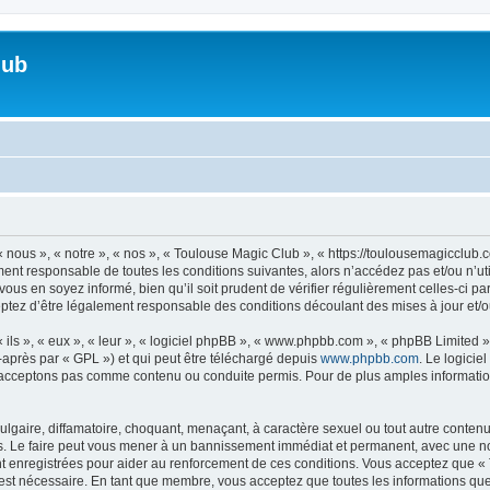
lub
 nous », « notre », « nos », « Toulouse Magic Club », « https://toulousemagicclub
ment responsable de toutes les conditions suivantes, alors n’accédez pas et/ou n’
vous en soyez informé, bien qu’il soit prudent de vérifier régulièrement celles-ci 
ptez d’être légalement responsable des conditions découlant des mises à jour et/o
ls », « eux », « leur », « logiciel phpBB », « www.phpbb.com », « phpBB Limited »,
-après par « GPL ») et qui peut être téléchargé depuis
www.phpbb.com
. Le logicie
acceptons pas comme contenu ou conduite permis. Pour de plus amples informations
lgaire, diffamatoire, choquant, menaçant, à caractère sexuel ou tout autre contenu 
s. Le faire peut vous mener à un bannissement immédiat et permanent, avec une notif
t enregistrées pour aider au renforcement de ces conditions. Vous acceptez que «
 est nécessaire. En tant que membre, vous acceptez que toutes les informations qu