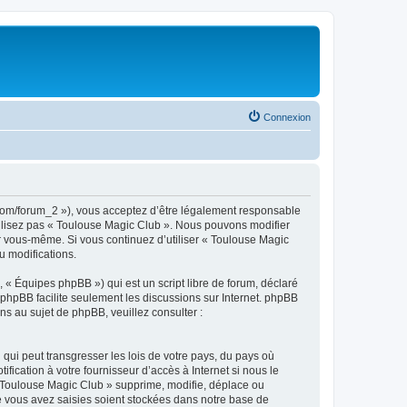
Connexion
.com/forum_2 »), vous acceptez d’être légalement responsable
utilisez pas « Toulouse Magic Club ». Nous pouvons modifier
par vous-même. Si vous continuez d’utiliser « Toulouse Magic
u modifications.
 « Équipes phpBB ») qui est un script libre de forum, déclaré
l phpBB facilite seulement les discussions sur Internet. phpBB
 au sujet de phpBB, veuillez consulter :
qui peut transgresser les lois de votre pays, du pays où
ication à votre fournisseur d’accès à Internet si nous le
 Toulouse Magic Club » supprime, modifie, déplace ou
e vous avez saisies soient stockées dans notre base de