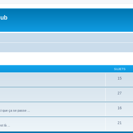
lub
SUJETS
15
27
16
i que ça se passe ...
21
t là ...