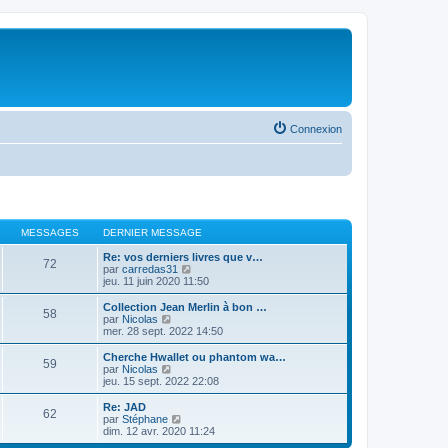
Connexion
MESSAGES
DERNIER MESSAGE
Re: vos derniers livres que v…
72
V
par
carredas31
o
jeu. 11 juin 2020 11:50
i
r
Collection Jean Merlin à bon …
58
l
V
par
Nicolas
e
o
mer. 28 sept. 2022 14:50
d
i
e
r
Cherche Hwallet ou phantom wa…
59
r
l
V
par
Nicolas
n
e
o
jeu. 15 sept. 2022 22:08
i
d
i
e
e
r
Re: JAD
r
62
r
l
V
par
Stéphane
m
n
e
o
dim. 12 avr. 2020 11:24
e
i
d
i
s