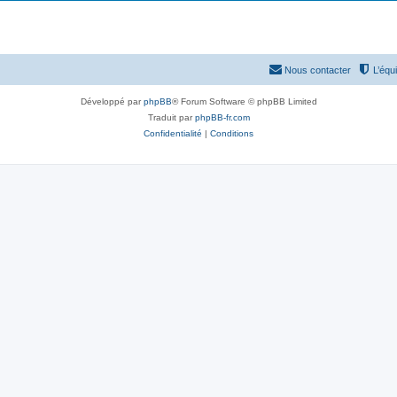
Nous contacter
L’équ
Développé par
phpBB
® Forum Software © phpBB Limited
Traduit par
phpBB-fr.com
Confidentialité
|
Conditions