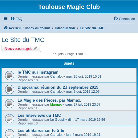
Toulouse Magic Club
FAQ
Connexion
Accueil
Index du forum
Introduction
Le Site du TMC
Le Site du TMC
Nouveau sujet
7 sujets • Page
1
sur
1
Sujets
le TMC sur Instagram
Dernier message par
Camalot
«
mar. 15 oct. 2019 10:31
Réponses :
8
Diaporama: réunion du 23 septembre 2019
Dernier message par
Camalot
«
mar. 8 oct. 2019 12:03
La Magie des Pièces, par Mamax.
Dernier message par
Mamax
«
sam. 27 juil. 2019 23:37
Réponses :
1
Les Interviews du TMC
Dernier message par
Le Goupil
«
dim. 17 mars 2019 19:56
Réponses :
3
Les utilitaires sur le Site
Dernier message par
Camalot
«
lun. 4 mars 2019 19:21