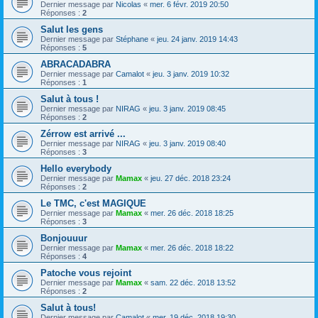
Dernier message par
Nicolas
«
mer. 6 févr. 2019 20:50
Réponses :
2
Salut les gens
Dernier message par
Stéphane
«
jeu. 24 janv. 2019 14:43
Réponses :
5
ABRACADABRA
Dernier message par
Camalot
«
jeu. 3 janv. 2019 10:32
Réponses :
1
Salut à tous !
Dernier message par
NIRAG
«
jeu. 3 janv. 2019 08:45
Réponses :
2
Zérrow est arrivé ...
Dernier message par
NIRAG
«
jeu. 3 janv. 2019 08:40
Réponses :
3
Hello everybody
Dernier message par
Mamax
«
jeu. 27 déc. 2018 23:24
Réponses :
2
Le TMC, c'est MAGIQUE
Dernier message par
Mamax
«
mer. 26 déc. 2018 18:25
Réponses :
3
Bonjouuur
Dernier message par
Mamax
«
mer. 26 déc. 2018 18:22
Réponses :
4
Patoche vous rejoint
Dernier message par
Mamax
«
sam. 22 déc. 2018 13:52
Réponses :
2
Salut à tous!
Dernier message par
Camalot
«
mer. 19 déc. 2018 19:30