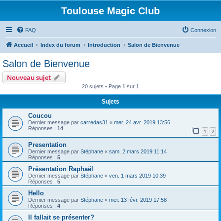
Toulouse Magic Club
FAQ
Connexion
Accueil
Index du forum
Introduction
Salon de Bienvenue
Salon de Bienvenue
Nouveau sujet
20 sujets • Page
1
sur
1
Sujets
Coucou
Dernier message par
carredas31
«
mer. 24 avr. 2019 13:56
Réponses :
14
1
2
Presentation
Dernier message par
Stéphane
«
sam. 2 mars 2019 11:14
Réponses :
5
Présentation Raphaël
Dernier message par
Stéphane
«
ven. 1 mars 2019 10:39
Réponses :
5
Hello
Dernier message par
Stéphane
«
mer. 13 févr. 2019 17:58
Réponses :
4
Il fallait se présenter?