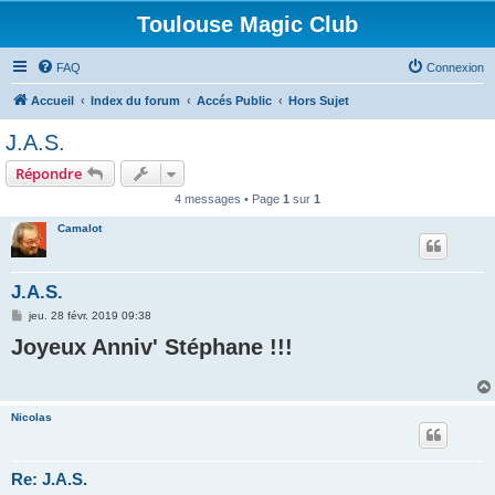
Toulouse Magic Club
FAQ
Connexion
Accueil
Index du forum
Accés Public
Hors Sujet
J.A.S.
Répondre
4 messages • Page
1
sur
1
Camalot
J.A.S.
M
jeu. 28 févr. 2019 09:38
e
Joyeux Anniv' Stéphane !!!
s
s
a
g
e
Nicolas
Re: J.A.S.