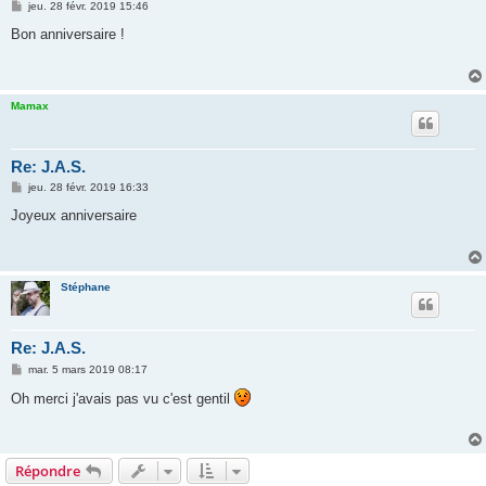
M
jeu. 28 févr. 2019 15:46
e
s
Bon anniversaire !
s
a
g
e
Mamax
Re: J.A.S.
M
jeu. 28 févr. 2019 16:33
e
s
Joyeux anniversaire
s
a
g
e
Stéphane
Re: J.A.S.
M
mar. 5 mars 2019 08:17
e
s
Oh merci j'avais pas vu c'est gentil
s
a
g
e
Répondre