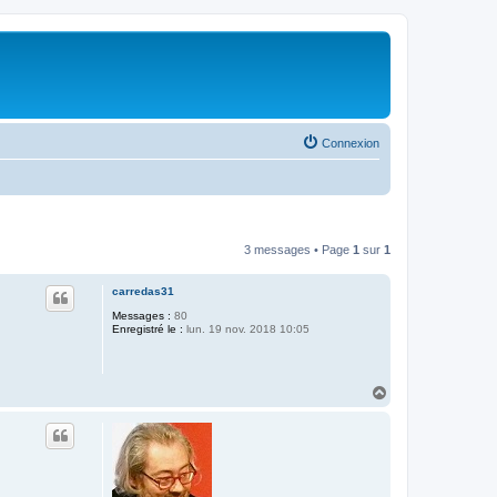
Connexion
3 messages • Page
1
sur
1
carredas31
Messages :
80
Enregistré le :
lun. 19 nov. 2018 10:05
H
a
u
t