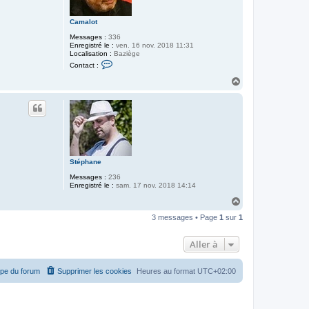
Camalot
Messages :
336
Enregistré le :
ven. 16 nov. 2018 11:31
Localisation :
Baziège
C
Contact :
o
n
H
t
a
a
u
c
t
t
e
r
C
a
m
a
Stéphane
l
Messages :
236
o
Enregistré le :
sam. 17 nov. 2018 14:14
t
H
a
3 messages • Page
1
sur
1
u
t
Aller à
ipe du forum
Supprimer les cookies
Heures au format
UTC+02:00