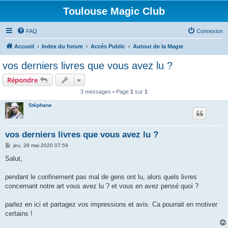
Toulouse Magic Club
FAQ
Connexion
Accueil
Index du forum
Accés Public
Autour de la Magie
vos derniers livres que vous avez lu ?
Répondre
3 messages • Page
1
sur
1
Stéphane
vos derniers livres que vous avez lu ?
M
jeu. 28 mai 2020 07:59
e
s
Salut,
s
a
g
pendant le confinement pas mal de gens ont lu, alors quels livres
e
concernant notre art vous avez lu ? et vous en avez pensé quoi ?
parlez en ici et partagez vos impressions et avis. Ca pourrait en motiver
certains !