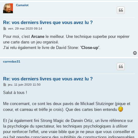
Camalot
Re: vos derniers livres que vous avez lu ?
M
ven. 29 mai 2020 09:14
e
s
Pour moi, c'est
Arcane
le meilleur. Une technique superbe pour repérer
s
une carte dans un jeu organisé.
a
g
J'ai relu également le livre de David Stone:
'Close-up'
.
e
carredas31
Re: vos derniers livres que vous avez lu ?
M
jeu. 11 juin 2020 11:50
e
s
Salut à tous !
s
a
g
Me concernant, ce sont les deux pavés de Mickael Stutzinger (pique et
e
coeur, et carreau et trèfle je crois). Que des cartes bien entendu
Et j'ai également fini Strong Magic de Darwin Ortiz, un livre référence sur
la psychologie du spectateur, les techniques psychologiques à utiliser
pour renforcer l'effet, une vraie bible que je ne peux que vous conseiller et
qui fait prendre conscience des subtiiltés de constructions indispensables